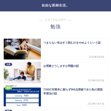
自由な医師生活。
― CATEGORY ―
勉強
勉強
つまらない本はすぐ読むのをやめようという話
2023年8月8日
お金
お受験どうしますか問題の話
2023年6月20日
勉強
TOEIC対策本に頼らず900点突破できた私の英語
学習法の話
2022年11月11日