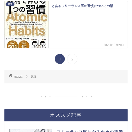
勉強
とあるフリーランス医の習慣についての話
2021年10月21日
1
2
HOME
勉強
オススメ記事