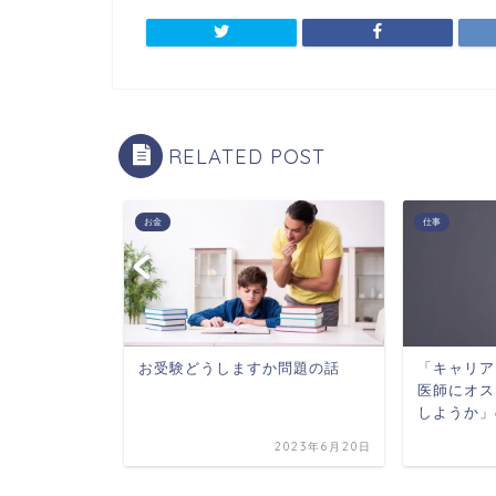
RELATED POST
New
仕事
ますか問題の話
「キャリアに悩む医学生、若手
医師にオススメしたい本の話を
未来
しようか」の話
2023年6月20日
2022年6月25日