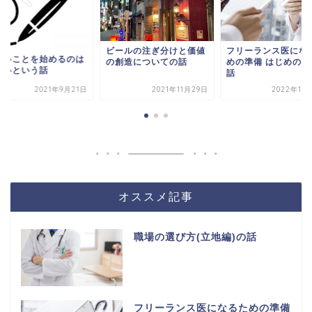
ビールの注ぎ分けと価値
フリーランス医にな
しいことを始めるのは
の創造についての話
めの準備 はじめの一
しいという話
話
2021年9月21日
2021年11月29日
2022年10
オススメ記事
職場の選び方(立地編)の話
フリーランス医になるための準備